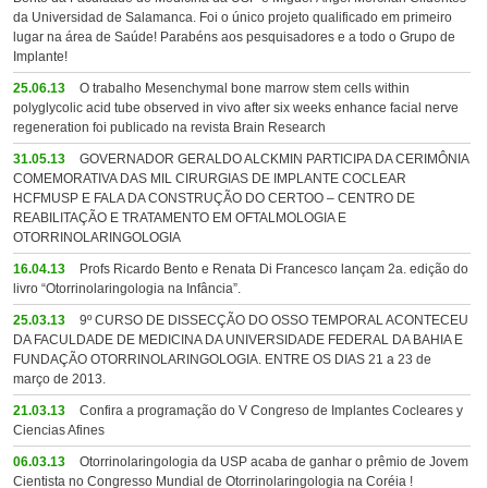
da Universidad de Salamanca. Foi o único projeto qualificado em primeiro
lugar na área de Saúde! Parabéns aos pesquisadores e a todo o Grupo de
Implante!
25.06.13
O trabalho Mesenchymal bone marrow stem cells within
polyglycolic acid tube observed in vivo after six weeks enhance facial nerve
regeneration foi publicado na revista Brain Research
31.05.13
GOVERNADOR GERALDO ALCKMIN PARTICIPA DA CERIMÔNIA
COMEMORATIVA DAS MIL CIRURGIAS DE IMPLANTE COCLEAR
HCFMUSP E FALA DA CONSTRUÇÃO DO CERTOO – CENTRO DE
REABILITAÇÃO E TRATAMENTO EM OFTALMOLOGIA E
OTORRINOLARINGOLOGIA
16.04.13
Profs Ricardo Bento e Renata Di Francesco lançam 2a. edição do
livro “Otorrinolaringologia na Infância”.
25.03.13
9º CURSO DE DISSECÇÃO DO OSSO TEMPORAL ACONTECEU
DA FACULDADE DE MEDICINA DA UNIVERSIDADE FEDERAL DA BAHIA E
FUNDAÇÃO OTORRINOLARINGOLOGIA. ENTRE OS DIAS 21 a 23 de
março de 2013.
21.03.13
Confira a programação do V Congreso de Implantes Cocleares y
Ciencias Afines
06.03.13
Otorrinolaringologia da USP acaba de ganhar o prêmio de Jovem
Cientista no Congresso Mundial de Otorrinolaringologia na Coréia !