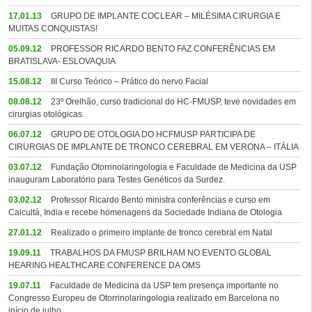
17.01.13
GRUPO DE IMPLANTE COCLEAR – MILÉSIMA CIRURGIA E
MUITAS CONQUISTAS!
05.09.12
PROFESSOR RICARDO BENTO FAZ CONFERÊNCIAS EM
BRATISLAVA- ESLOVAQUIA
15.08.12
III Curso Teórico – Prático do nervo Facial
08.08.12
23º Orelhão, curso tradicional do HC-FMUSP, teve novidades em
cirurgias otológicas.
06.07.12
GRUPO DE OTOLOGIA DO HCFMUSP PARTICIPA DE
CIRURGIAS DE IMPLANTE DE TRONCO CEREBRAL EM VERONA – ITÁLIA
03.07.12
Fundação Otorrinolaringologia e Faculdade de Medicina da USP
inauguram Laboratório para Testes Genéticos da Surdez.
03.02.12
Professor Ricardo Bento ministra conferências e curso em
Calcultá, India e recebe homenagens da Sociedade Indiana de Otologia
27.01.12
Realizado o primeiro implante de tronco cerebral em Natal
19.09.11
TRABALHOS DA FMUSP BRILHAM NO EVENTO GLOBAL
HEARING HEALTHCARE CONFERENCE DA OMS
19.07.11
Faculdade de Medicina da USP tem presença importante no
Congresso Europeu de Otorrinolaringologia realizado em Barcelona no
início de julho.