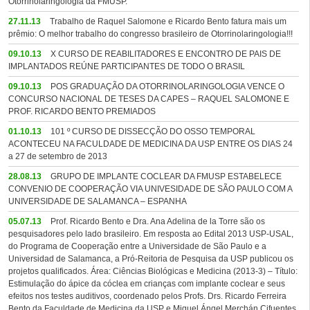
Otorrinolaringologia da FMUSP.
27.11.13
Trabalho de Raquel Salomone e Ricardo Bento fatura mais um
prêmio: O melhor trabalho do congresso brasileiro de Otorrinolaringologia!!!
09.10.13
X CURSO DE REABILITADORES E ENCONTRO DE PAIS DE
IMPLANTADOS REÚNE PARTICIPANTES DE TODO O BRASIL
09.10.13
POS GRADUAÇÃO DA OTORRINOLARINGOLOGIA VENCE O
CONCURSO NACIONAL DE TESES DA CAPES – RAQUEL SALOMONE E
PROF. RICARDO BENTO PREMIADOS
01.10.13
101 º CURSO DE DISSECÇÃO DO OSSO TEMPORAL
ACONTECEU NA FACULDADE DE MEDICINA DA USP ENTRE OS DIAS 24
a 27 de setembro de 2013
28.08.13
GRUPO DE IMPLANTE COCLEAR DA FMUSP ESTABELECE
CONVENIO DE COOPERAÇÃO VIA UNIVESIDADE DE SÃO PAULO COM A
UNIVERSIDADE DE SALAMANCA – ESPANHA
05.07.13
Prof. Ricardo Bento e Dra. Ana Adelina de la Torre são os
pesquisadores pelo lado brasileiro. Em resposta ao Edital 2013 USP-USAL,
do Programa de Cooperação entre a Universidade de São Paulo e a
Universidad de Salamanca, a Pró-Reitoria de Pesquisa da USP publicou os
projetos qualificados. Área: Ciências Biológicas e Medicina (2013-3) – Título:
Estimulação do ápice da cóclea em crianças com implante coclear e seus
efeitos nos testes auditivos, coordenado pelos Profs. Drs. Ricardo Ferreira
Bento da Faculdade de Medicina da USP e Miguel Ángel Merchán Cifuentes