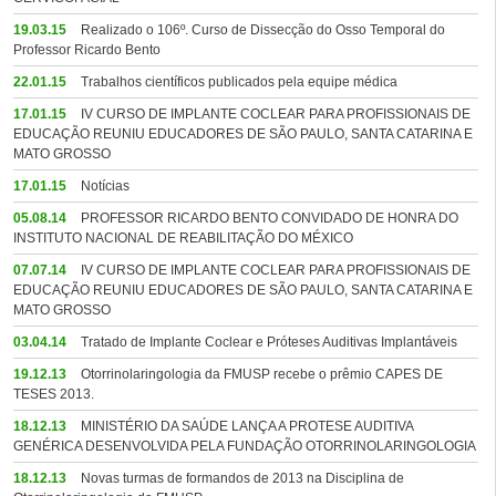
19.03.15
Realizado o 106º. Curso de Dissecção do Osso Temporal do
Professor Ricardo Bento
22.01.15
Trabalhos científicos publicados pela equipe médica
17.01.15
IV CURSO DE IMPLANTE COCLEAR PARA PROFISSIONAIS DE
EDUCAÇÃO REUNIU EDUCADORES DE SÃO PAULO, SANTA CATARINA E
MATO GROSSO
17.01.15
Notícias
05.08.14
PROFESSOR RICARDO BENTO CONVIDADO DE HONRA DO
INSTITUTO NACIONAL DE REABILITAÇÃO DO MÉXICO
07.07.14
IV CURSO DE IMPLANTE COCLEAR PARA PROFISSIONAIS DE
EDUCAÇÃO REUNIU EDUCADORES DE SÃO PAULO, SANTA CATARINA E
MATO GROSSO
03.04.14
Tratado de Implante Coclear e Próteses Auditivas Implantáveis
19.12.13
Otorrinolaringologia da FMUSP recebe o prêmio CAPES DE
TESES 2013.
18.12.13
MINISTÉRIO DA SAÚDE LANÇA A PROTESE AUDITIVA
GENÉRICA DESENVOLVIDA PELA FUNDAÇÃO OTORRINOLARINGOLOGIA
18.12.13
Novas turmas de formandos de 2013 na Disciplina de