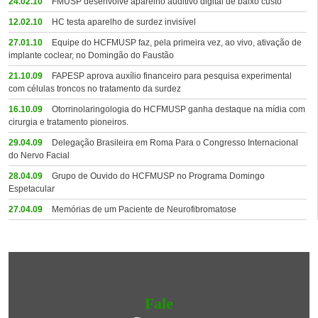
24.02.10
FMUSP desenvolve aparelho auditivo digital de baixo custo
12.02.10
HC testa aparelho de surdez invisível
27.01.10
Equipe do HCFMUSP faz, pela primeira vez, ao vivo, ativação de
implante coclear, no Domingão do Faustão
21.10.09
FAPESP aprova auxílio financeiro para pesquisa experimental
com células troncos no tratamento da surdez
16.10.09
Otorrinolaringologia do HCFMUSP ganha destaque na mídia com
cirurgia e tratamento pioneiros.
29.04.09
Delegação Brasileira em Roma Para o Congresso Internacional
do Nervo Facial
28.04.09
Grupo de Ouvido do HCFMUSP no Programa Domingo
Espetacular
27.04.09
Memórias de um Paciente de Neurofibromatose
Fale