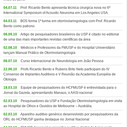
04.07.11
Prof. Ricardo Bento apresenta técnica cirurgica nova no 6º
International Symposium of Acoustic Neuroma em Los Angeles USA.
04.03.11
BOS forma 1ª turma em otorrinolaringologia com Prof. Ricardo
Bento como patrono
08.09.10
Artigo de pesquisadores brasileiros da USP é citado no editorial
de uma das mais importantes revistas científicas da área
02.08.10
Médicos e Professores da FMUSP e do Hospital Universitário
lançam Manual Prático de Otorrinolaringologia
08.07.10
Curso Internacional de Neurotologia em João Pessoa
22.06.10
Profs Ricardo Bento e Rubens Brito Neto participam do IV
Consenso de Implantes Auditivos e V Reunião da Academia Européia de
Otologia
18.03.10
Equipe de pesquisadores do HCFMUSP é entrevistada para o
Jornal da Gazeta, apresentando Manaus, o AASI nacional
02.03.10
Pesquisadores da USP e Fundação Otorrinolaringologia em visita
ao Hospital de Olhos e Ouvidos de Melbourne – Austrália.
02.03.10
Aparelho auditivo genérico desenvolvido por pesquisadores da
ORL do HCFMUSP ganha destaque no Jornal Nacional