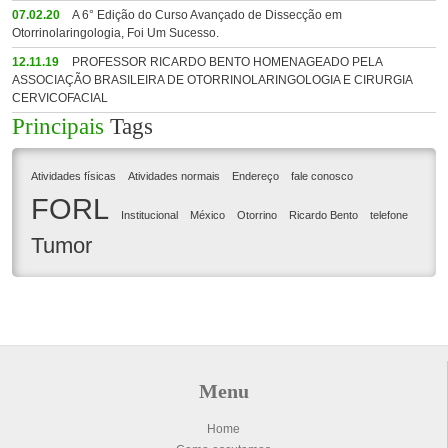
07.02.20
A 6° Edição do Curso Avançado de Dissecção em
Otorrinolaringologia, Foi Um Sucesso.
12.11.19
PROFESSOR RICARDO BENTO HOMENAGEADO PELA
ASSOCIAÇÃO BRASILEIRA DE OTORRINOLARINGOLOGIA E CIRURGIA
CERVICOFACIAL
Principais
Tags
Atividades físicas
Atividades normais
Endereço
fale conosco
FORL
Institucional
México
Otorrino
Ricardo Bento
telefone
Tumor
Menu
Home