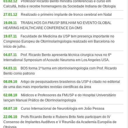
03.02.12
Professor Ricardo Bento ministra conferências e curso em
Calcultá, India e recebe homenagens da Sociedade Indiana de Otologia
27.01.12
Realizado o primeiro implante de tronco cerebral em Natal
19.09.11
TRABALHOS DA FMUSP BRILHAM NO EVENTO GLOBAL
HEARING HEALTHCARE CONFERENCE DA OMS
19.07.11
Faculdade de Medicina da USP tem presença importante no
Congresso Europeu de Otorrinolaringologia realizado em Barcelona no
início de julho.
04.07.11
Prof. Ricardo Bento apresenta técnica cirurgica nova no 6º
International Symposium of Acoustic Neuroma em Los Angeles USA.
04.03.11
BOS forma 1ª turma em otorrinolaringologia com Prof. Ricardo
Bento como patrono
08.09.10
Artigo de pesquisadores brasileiros da USP é citado no editorial
de uma das mais importantes revistas científicas da área
02.08.10
Médicos e Professores da FMUSP e do Hospital Universitário
lançam Manual Prático de Otorrinolaringologia
08.07.10
Curso Internacional de Neurotologia em João Pessoa
22.06.10
Profs Ricardo Bento e Rubens Brito Neto participam do IV
Consenso de Implantes Auditivos e V Reunião da Academia Européia de
Otologia