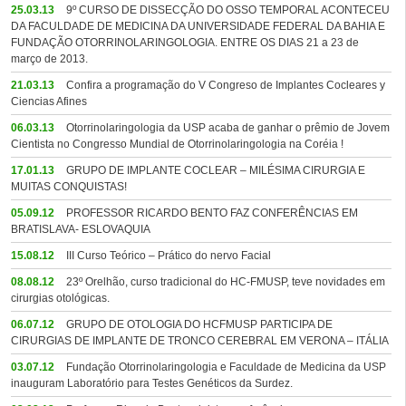
25.03.13
9º CURSO DE DISSECÇÃO DO OSSO TEMPORAL ACONTECEU
DA FACULDADE DE MEDICINA DA UNIVERSIDADE FEDERAL DA BAHIA E
FUNDAÇÃO OTORRINOLARINGOLOGIA. ENTRE OS DIAS 21 a 23 de
março de 2013.
21.03.13
Confira a programação do V Congreso de Implantes Cocleares y
Ciencias Afines
06.03.13
Otorrinolaringologia da USP acaba de ganhar o prêmio de Jovem
Cientista no Congresso Mundial de Otorrinolaringologia na Coréia !
17.01.13
GRUPO DE IMPLANTE COCLEAR – MILÉSIMA CIRURGIA E
MUITAS CONQUISTAS!
05.09.12
PROFESSOR RICARDO BENTO FAZ CONFERÊNCIAS EM
BRATISLAVA- ESLOVAQUIA
15.08.12
III Curso Teórico – Prático do nervo Facial
08.08.12
23º Orelhão, curso tradicional do HC-FMUSP, teve novidades em
cirurgias otológicas.
06.07.12
GRUPO DE OTOLOGIA DO HCFMUSP PARTICIPA DE
CIRURGIAS DE IMPLANTE DE TRONCO CEREBRAL EM VERONA – ITÁLIA
03.07.12
Fundação Otorrinolaringologia e Faculdade de Medicina da USP
inauguram Laboratório para Testes Genéticos da Surdez.