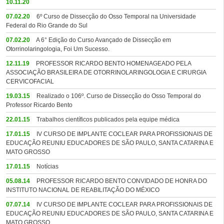
10.11.20
07.02.20
6º Curso de Dissecção do Osso Temporal na Universidade
Federal do Rio Grande do Sul
07.02.20
A 6° Edição do Curso Avançado de Dissecção em
Otorrinolaringologia, Foi Um Sucesso.
12.11.19
PROFESSOR RICARDO BENTO HOMENAGEADO PELA
ASSOCIAÇÃO BRASILEIRA DE OTORRINOLARINGOLOGIA E CIRURGIA
CERVICOFACIAL
19.03.15
Realizado o 106º. Curso de Dissecção do Osso Temporal do
Professor Ricardo Bento
22.01.15
Trabalhos científicos publicados pela equipe médica
17.01.15
IV CURSO DE IMPLANTE COCLEAR PARA PROFISSIONAIS DE
EDUCAÇÃO REUNIU EDUCADORES DE SÃO PAULO, SANTA CATARINA E
MATO GROSSO
17.01.15
Notícias
05.08.14
PROFESSOR RICARDO BENTO CONVIDADO DE HONRA DO
INSTITUTO NACIONAL DE REABILITAÇÃO DO MÉXICO
07.07.14
IV CURSO DE IMPLANTE COCLEAR PARA PROFISSIONAIS DE
EDUCAÇÃO REUNIU EDUCADORES DE SÃO PAULO, SANTA CATARINA E
MATO GROSSO