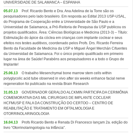
UNIVERSIDADE DE SALAMANCA – ESPANHA
05.07.13
Prof. Ricardo Bento e Dra. Ana Adelina de la Torre são os
pesquisadores pelo lado brasileiro. Em resposta ao Edital 2013 USP-USAL,
do Programa de Cooperação entre a Universidade de São Paulo e a
Universidad de Salamanca, a Pró-Reitoria de Pesquisa da USP publicou os
projetos qualificados. Área: Ciências Biológicas e Medicina (2013-3) – Título:
Estimulação do ápice da cóclea em crianças com implante coclear e seus
efeitos nos testes auditivos, coordenado pelos Profs. Drs. Ricardo Ferreira
Bento da Faculdade de Medicina da USP e Miguel Ángel Merchán Cifuentes
da Universidad de Salamanca. Foi o único projeto qualificado em primeiro
lugar na área de Saúde! Parabéns aos pesquisadores e a todo o Grupo de
Implante!
25.06.13
O trabalho Mesenchymal bone marrow stem cells within
polyglycolic acid tube observed in vivo after six weeks enhance facial nerve
regeneration foi publicado na revista Brain Research
31.05.13
GOVERNADOR GERALDO ALCKMIN PARTICIPA DA CERIMÔNIA
COMEMORATIVA DAS MIL CIRURGIAS DE IMPLANTE COCLEAR
HCFMUSP E FALA DA CONSTRUÇÃO DO CERTOO – CENTRO DE
REABILITAÇÃO E TRATAMENTO EM OFTALMOLOGIA E
OTORRINOLARINGOLOGIA
16.04.13
Profs Ricardo Bento e Renata Di Francesco lançam 2a. edição do
livro “Otorrinolaringologia na Infância”.