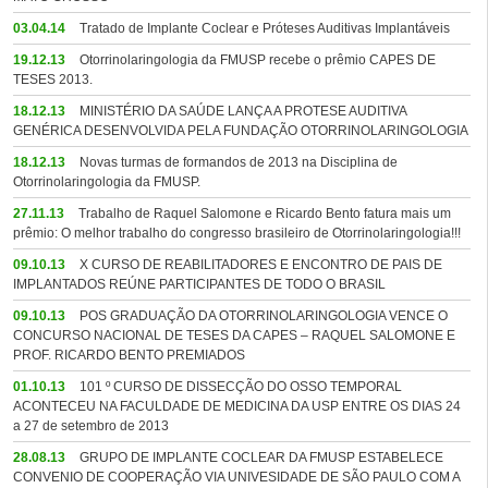
03.04.14
Tratado de Implante Coclear e Próteses Auditivas Implantáveis
19.12.13
Otorrinolaringologia da FMUSP recebe o prêmio CAPES DE
TESES 2013.
18.12.13
MINISTÉRIO DA SAÚDE LANÇA A PROTESE AUDITIVA
GENÉRICA DESENVOLVIDA PELA FUNDAÇÃO OTORRINOLARINGOLOGIA
18.12.13
Novas turmas de formandos de 2013 na Disciplina de
Otorrinolaringologia da FMUSP.
27.11.13
Trabalho de Raquel Salomone e Ricardo Bento fatura mais um
prêmio: O melhor trabalho do congresso brasileiro de Otorrinolaringologia!!!
09.10.13
X CURSO DE REABILITADORES E ENCONTRO DE PAIS DE
IMPLANTADOS REÚNE PARTICIPANTES DE TODO O BRASIL
09.10.13
POS GRADUAÇÃO DA OTORRINOLARINGOLOGIA VENCE O
CONCURSO NACIONAL DE TESES DA CAPES – RAQUEL SALOMONE E
PROF. RICARDO BENTO PREMIADOS
01.10.13
101 º CURSO DE DISSECÇÃO DO OSSO TEMPORAL
ACONTECEU NA FACULDADE DE MEDICINA DA USP ENTRE OS DIAS 24
a 27 de setembro de 2013
28.08.13
GRUPO DE IMPLANTE COCLEAR DA FMUSP ESTABELECE
CONVENIO DE COOPERAÇÃO VIA UNIVESIDADE DE SÃO PAULO COM A