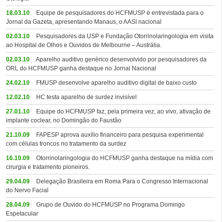
18.03.10
Equipe de pesquisadores do HCFMUSP é entrevistada para o
Jornal da Gazeta, apresentando Manaus, o AASI nacional
02.03.10
Pesquisadores da USP e Fundação Otorrinolaringologia em visita
ao Hospital de Olhos e Ouvidos de Melbourne – Austrália.
02.03.10
Aparelho auditivo genérico desenvolvido por pesquisadores da
ORL do HCFMUSP ganha destaque no Jornal Nacional
24.02.10
FMUSP desenvolve aparelho auditivo digital de baixo custo
12.02.10
HC testa aparelho de surdez invisível
27.01.10
Equipe do HCFMUSP faz, pela primeira vez, ao vivo, ativação de
implante coclear, no Domingão do Faustão
21.10.09
FAPESP aprova auxílio financeiro para pesquisa experimental
com células troncos no tratamento da surdez
16.10.09
Otorrinolaringologia do HCFMUSP ganha destaque na mídia com
cirurgia e tratamento pioneiros.
29.04.09
Delegação Brasileira em Roma Para o Congresso Internacional
do Nervo Facial
28.04.09
Grupo de Ouvido do HCFMUSP no Programa Domingo
Espetacular