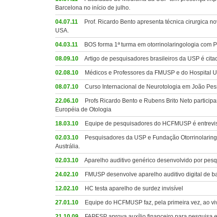
Barcelona no início de julho.
04.07.11
Prof. Ricardo Bento apresenta técnica cirurgica 
USA.
04.03.11
BOS forma 1ª turma em otorrinolaringologia com P
08.09.10
Artigo de pesquisadores brasileiros da USP é citad
02.08.10
Médicos e Professores da FMUSP e do Hospital Uni
08.07.10
Curso Internacional de Neurotologia em João Pe
22.06.10
Profs Ricardo Bento e Rubens Brito Neto partici
Européia de Otologia
18.03.10
Equipe de pesquisadores do HCFMUSP é entrevist
02.03.10
Pesquisadores da USP e Fundação Otorrinolaringo
Austrália.
02.03.10
Aparelho auditivo genérico desenvolvido por pe
24.02.10
FMUSP desenvolve aparelho auditivo digital de ba
12.02.10
HC testa aparelho de surdez invisível
27.01.10
Equipe do HCFMUSP faz, pela primeira vez, ao viv
21.10.09
FAPESP aprova auxílio financeiro para pesquisa e