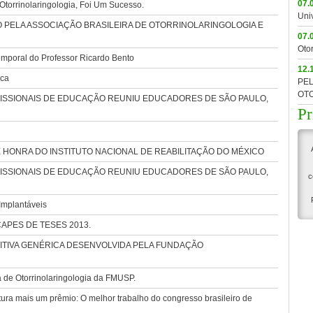
07.
torrinolaringologia, Foi Um Sucesso.
Uni
ELA ASSOCIAÇÃO BRASILEIRA DE OTORRINOLARINGOLOGIA E
07.
Oto
mporal do Professor Ricardo Bento
12.
ica
PEL
OTO
ISSIONAIS DE EDUCAÇÃO REUNIU EDUCADORES DE SÃO PAULO,
Pr
HONRA DO INSTITUTO NACIONAL DE REABILITAÇÃO DO MÉXICO
ISSIONAIS DE EDUCAÇÃO REUNIU EDUCADORES DE SÃO PAULO,
c
Implantáveis
o CAPES DE TESES 2013.
DITIVA GENÉRICA DESENVOLVIDA PELA FUNDAÇÃO
 de Otorrinolaringologia da FMUSP.
ra mais um prêmio: O melhor trabalho do congresso brasileiro de