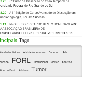
02.20
6º Curso de Dissecção do Osso Temporal na
versidade Federal do Rio Grande do Sul
02.20
A 6° Edição do Curso Avançado de Dissecção em
rrinolaringologia, Foi Um Sucesso.
11.19
PROFESSOR RICARDO BENTO HOMENAGEADO
A ASSOCIAÇÃO BRASILEIRA DE
RRINOLARINGOLOGIA E CIRURGIA CERVICOFACIAL
incipais
Tags
Atividades físicas
Atividades normais
Endereço
fale
FORL
onosco
Institucional
México
Otorrino
Tumor
Ricardo Bento
telefone