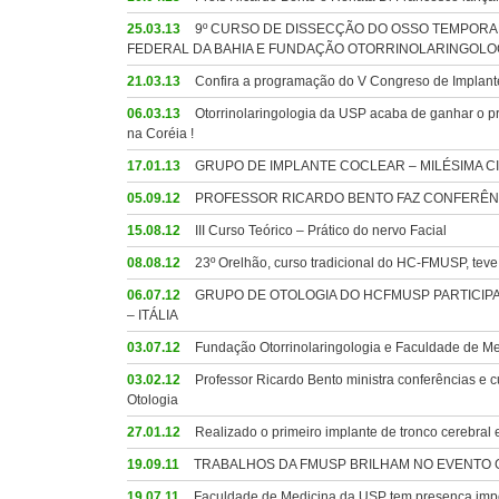
25.03.13
9º CURSO DE DISSECÇÃO DO OSSO TEMPORA
FEDERAL DA BAHIA E FUNDAÇÃO OTORRINOLARINGOLOGIA.
21.03.13
Confira a programação do V Congreso de Implante
06.03.13
Otorrinolaringologia da USP acaba de ganhar o pr
na Coréia !
17.01.13
GRUPO DE IMPLANTE COCLEAR – MILÉSIMA CI
05.09.12
PROFESSOR RICARDO BENTO FAZ CONFERÊNC
15.08.12
III Curso Teórico – Prático do nervo Facial
08.08.12
23º Orelhão, curso tradicional do HC-FMUSP, teve 
06.07.12
GRUPO DE OTOLOGIA DO HCFMUSP PARTICIPA
– ITÁLIA
03.07.12
Fundação Otorrinolaringologia e Faculdade de Me
03.02.12
Professor Ricardo Bento ministra conferências e 
Otologia
27.01.12
Realizado o primeiro implante de tronco cerebral 
19.09.11
TRABALHOS DA FMUSP BRILHAM NO EVENTO
19.07.11
Faculdade de Medicina da USP tem presença impor