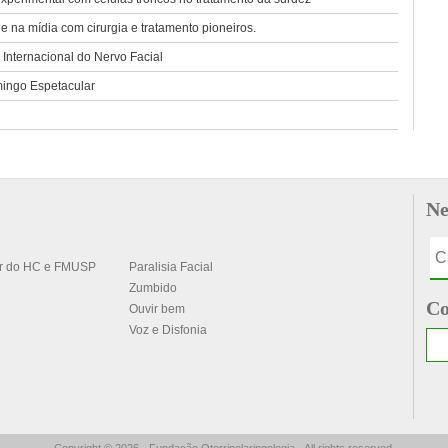
na mídia com cirurgia e tratamento pioneiros.
nternacional do Nervo Facial
ngo Espetacular
Ne
ar do HC e FMUSP
Paralisia Facial
Zumbido
Co
Ouvir bem
Voz e Disfonia