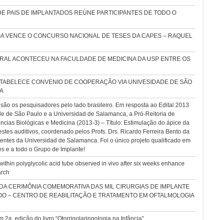
E PAIS DE IMPLANTADOS REÚNE PARTICIPANTES DE TODO O
 VENCE O CONCURSO NACIONAL DE TESES DA CAPES – RAQUEL
RAL ACONTECEU NA FACULDADE DE MEDICINA DA USP ENTRE OS
TABELECE CONVENIO DE COOPERAÇÃO VIA UNIVESIDADE DE SÃO
A
 são os pesquisadores pelo lado brasileiro. Em resposta ao Edital 2013
 de São Paulo e a Universidad de Salamanca, a Pró-Reitoria de
ncias Biológicas e Medicina (2013-3) – Título: Estimulação do ápice da
estes auditivos, coordenado pelos Profs. Drs. Ricardo Ferreira Bento da
ntes da Universidad de Salamanca. Foi o único projeto qualificado em
s e a todo o Grupo de Implante!
hin polyglycolic acid tube observed in vivo after six weeks enhance
arch
A CERIMÔNIA COMEMORATIVA DAS MIL CIRURGIAS DE IMPLANTE
O – CENTRO DE REABILITAÇÃO E TRATAMENTO EM OFTALMOLOGIA
a. edição do livro “Otorrinolaringologia na Infância”.