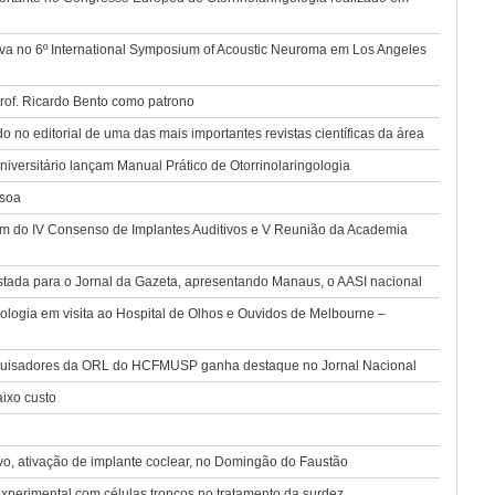
nova no 6º International Symposium of Acoustic Neuroma em Los Angeles
rof. Ricardo Bento como patrono
o no editorial de uma das mais importantes revistas científicas da área
versitário lançam Manual Prático de Otorrinolaringologia
ssoa
pam do IV Consenso de Implantes Auditivos e V Reunião da Academia
ada para o Jornal da Gazeta, apresentando Manaus, o AASI nacional
logia em visita ao Hospital de Olhos e Ouvidos de Melbourne –
squisadores da ORL do HCFMUSP ganha destaque no Jornal Nacional
ixo custo
o, ativação de implante coclear, no Domingão do Faustão
xperimental com células troncos no tratamento da surdez