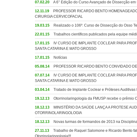
07.02.20
A 6° Edição do Curso Avançado de Dissecção em O
12.11.19
PROFESSOR RICARDO BENTO HOMENAGEADO P
CIRURGIA CERVICOFACIAL
19.03.15
Realizado o 106º. Curso de Dissecção do Osso Te
22.01.15
Trabalhos científicos publicados pela equipe méd
17.01.15
IV CURSO DE IMPLANTE COCLEAR PARA PROF
SANTA CATARINA E MATO GROSSO
17.01.15
Notícias
05.08.14
PROFESSOR RICARDO BENTO CONVIDADO DE 
07.07.14
IV CURSO DE IMPLANTE COCLEAR PARA PROF
SANTA CATARINA E MATO GROSSO
03.04.14
Tratado de Implante Coclear e Próteses Auditivas 
19.12.13
Otorrinolaringologia da FMUSP recebe o prêmi
18.12.13
MINISTÉRIO DA SAÚDE LANÇA A PROTESE AU
OTORRINOLARINGOLOGIA
18.12.13
Novas turmas de formandos de 2013 na Disciplina
27.11.13
Trabalho de Raquel Salomone e Ricardo Bento fatu
Otorrinolaringologia!!!