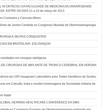
L ACONTECEU DA FACULDADE DE MEDICINA DA UNIVERSIDADE
 ENTRE OS DIAS 21 a 23 de março de 2013.
s Cocleares y Ciencias Afines
êmio de Jovem Cientista no Congresso Mundial de Otorrinolaringologia
RURGIA E MUITAS CONQUISTAS!
IAS EM BRATISLAVA- ESLOVAQUIA
novidades em cirurgias otológicas.
 DE CIRURGIAS DE IMPLANTE DE TRONCO CEREBRAL EM VERONA
dicina da USP inauguram Laboratório para Testes Genéticos da Surdez.
curso em Calcultá, India e recebe homenagens da Sociedade Indiana de
em Natal
 GLOBAL HEARING HEALTHCARE CONFERENCE DA OMS
tante no Congresso Europeu de Otorrinolaringologia realizado em