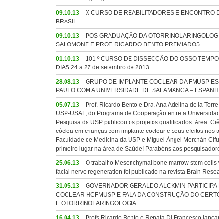
09.10.13
X CURSO DE REABILITADORES E ENCONTRO D
BRASIL
09.10.13
POS GRADUAÇÃO DA OTORRINOLARINGOLOGIA
SALOMONE E PROF. RICARDO BENTO PREMIADOS
01.10.13
101 º CURSO DE DISSECÇÃO DO OSSO TEMPO
DIAS 24 a 27 de setembro de 2013
28.08.13
GRUPO DE IMPLANTE COCLEAR DA FMUSP ES
PAULO COM A UNIVERSIDADE DE SALAMANCA – ESPANH
05.07.13
Prof. Ricardo Bento e Dra. Ana Adelina de la Torre
USP-USAL, do Programa de Cooperação entre a Universidade
Pesquisa da USP publicou os projetos qualificados. Área: Ciê
cóclea em crianças com implante coclear e seus efeitos nos t
Faculdade de Medicina da USP e Miguel Ángel Merchán Cifue
primeiro lugar na área de Saúde! Parabéns aos pesquisadore
25.06.13
O trabalho Mesenchymal bone marrow stem cells wit
facial nerve regeneration foi publicado na revista Brain Rese
31.05.13
GOVERNADOR GERALDO ALCKMIN PARTICIPA D
COCLEAR HCFMUSP E FALA DA CONSTRUÇÃO DO CERTO
E OTORRINOLARINGOLOGIA
16.04.13
Profs Ricardo Bento e Renata Di Francesco lançam 2