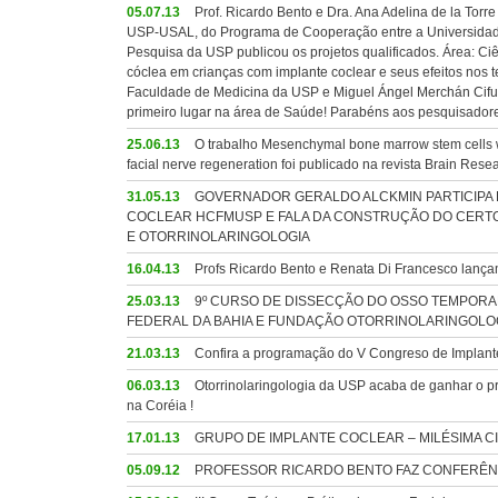
05.07.13
Prof. Ricardo Bento e Dra. Ana Adelina de la Torre
USP-USAL, do Programa de Cooperação entre a Universidade
Pesquisa da USP publicou os projetos qualificados. Área: Ciê
cóclea em crianças com implante coclear e seus efeitos nos t
Faculdade de Medicina da USP e Miguel Ángel Merchán Cifue
primeiro lugar na área de Saúde! Parabéns aos pesquisadore
25.06.13
O trabalho Mesenchymal bone marrow stem cells wit
facial nerve regeneration foi publicado na revista Brain Rese
31.05.13
GOVERNADOR GERALDO ALCKMIN PARTICIPA D
COCLEAR HCFMUSP E FALA DA CONSTRUÇÃO DO CERTO
E OTORRINOLARINGOLOGIA
16.04.13
Profs Ricardo Bento e Renata Di Francesco lançam 2
25.03.13
9º CURSO DE DISSECÇÃO DO OSSO TEMPORA
FEDERAL DA BAHIA E FUNDAÇÃO OTORRINOLARINGOLOGIA.
21.03.13
Confira a programação do V Congreso de Implante
06.03.13
Otorrinolaringologia da USP acaba de ganhar o pr
na Coréia !
17.01.13
GRUPO DE IMPLANTE COCLEAR – MILÉSIMA CI
05.09.12
PROFESSOR RICARDO BENTO FAZ CONFERÊNC