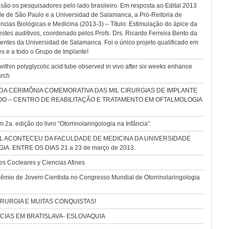
 são os pesquisadores pelo lado brasileiro. Em resposta ao Edital 2013
 de São Paulo e a Universidad de Salamanca, a Pró-Reitoria de
ncias Biológicas e Medicina (2013-3) – Título: Estimulação do ápice da
estes auditivos, coordenado pelos Profs. Drs. Ricardo Ferreira Bento da
ntes da Universidad de Salamanca. Foi o único projeto qualificado em
s e a todo o Grupo de Implante!
hin polyglycolic acid tube observed in vivo after six weeks enhance
arch
A CERIMÔNIA COMEMORATIVA DAS MIL CIRURGIAS DE IMPLANTE
O – CENTRO DE REABILITAÇÃO E TRATAMENTO EM OFTALMOLOGIA
a. edição do livro “Otorrinolaringologia na Infância”.
L ACONTECEU DA FACULDADE DE MEDICINA DA UNIVERSIDADE
 ENTRE OS DIAS 21 a 23 de março de 2013.
s Cocleares y Ciencias Afines
êmio de Jovem Cientista no Congresso Mundial de Otorrinolaringologia
RURGIA E MUITAS CONQUISTAS!
IAS EM BRATISLAVA- ESLOVAQUIA