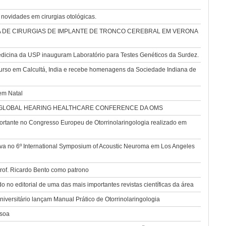
novidades em cirurgias otológicas.
 DE CIRURGIAS DE IMPLANTE DE TRONCO CEREBRAL EM VERONA
dicina da USP inauguram Laboratório para Testes Genéticos da Surdez.
curso em Calcultá, India e recebe homenagens da Sociedade Indiana de
em Natal
 GLOBAL HEARING HEALTHCARE CONFERENCE DA OMS
tante no Congresso Europeu de Otorrinolaringologia realizado em
nova no 6º International Symposium of Acoustic Neuroma em Los Angeles
rof. Ricardo Bento como patrono
o no editorial de uma das mais importantes revistas científicas da área
versitário lançam Manual Prático de Otorrinolaringologia
ssoa