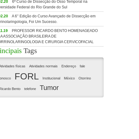
02.20
6º Curso de Dissecção do Osso Temporal na
versidade Federal do Rio Grande do Sul
02.20
A 6° Edição do Curso Avançado de Dissecção em
rrinolaringologia, Foi Um Sucesso.
11.19
PROFESSOR RICARDO BENTO HOMENAGEADO
A ASSOCIAÇÃO BRASILEIRA DE
RRINOLARINGOLOGIA E CIRURGIA CERVICOFACIAL
incipais
Tags
Atividades físicas
Atividades normais
Endereço
fale
FORL
onosco
Institucional
México
Otorrino
Tumor
Ricardo Bento
telefone