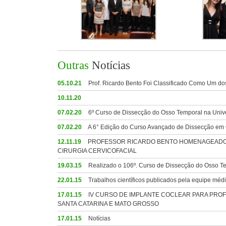
Outras
Notícias
05.10.21
Prof. Ricardo Bento Foi Classificado Como Um do
10.11.20
07.02.20
6º Curso de Dissecção do Osso Temporal na Univ
07.02.20
A 6° Edição do Curso Avançado de Dissecção em O
12.11.19
PROFESSOR RICARDO BENTO HOMENAGEADO P
CIRURGIA CERVICOFACIAL
19.03.15
Realizado o 106º. Curso de Dissecção do Osso Te
22.01.15
Trabalhos científicos publicados pela equipe méd
17.01.15
IV CURSO DE IMPLANTE COCLEAR PARA PROF
SANTA CATARINA E MATO GROSSO
17.01.15
Notícias