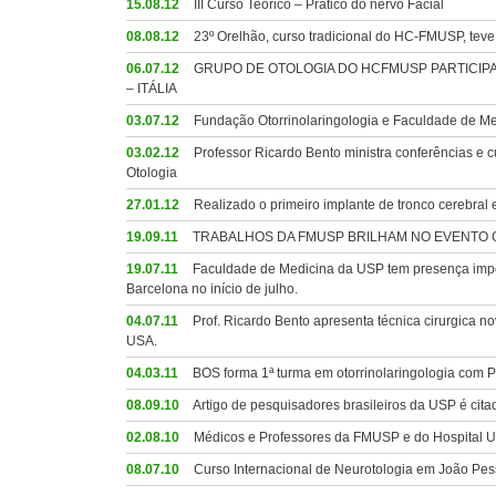
15.08.12
III Curso Teórico – Prático do nervo Facial
08.08.12
23º Orelhão, curso tradicional do HC-FMUSP, teve 
06.07.12
GRUPO DE OTOLOGIA DO HCFMUSP PARTICIPA
– ITÁLIA
03.07.12
Fundação Otorrinolaringologia e Faculdade de Me
03.02.12
Professor Ricardo Bento ministra conferências e 
Otologia
27.01.12
Realizado o primeiro implante de tronco cerebral 
19.09.11
TRABALHOS DA FMUSP BRILHAM NO EVENTO
19.07.11
Faculdade de Medicina da USP tem presença impor
Barcelona no início de julho.
04.07.11
Prof. Ricardo Bento apresenta técnica cirurgica 
USA.
04.03.11
BOS forma 1ª turma em otorrinolaringologia com P
08.09.10
Artigo de pesquisadores brasileiros da USP é citad
02.08.10
Médicos e Professores da FMUSP e do Hospital Uni
08.07.10
Curso Internacional de Neurotologia em João Pe