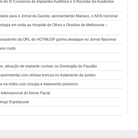
pam do IV Consenso de Implantes Auditivos e V Reunião da Academia
ada para o Jornal da Gazeta, apresentando Manaus, o AASI nacional
logia em visita ao Hospital de Olhos e Ouvidos de Melbourne –
squisadores da ORL do HCFMUSP ganha destaque no Jornal Nacional
ixo custo
o, ativação de implante coclear, no Domingão do Faustão
xperimental com células troncos no tratamento da surdez
na mídia com cirurgia e tratamento pioneiros.
nternacional do Nervo Facial
ngo Espetacular