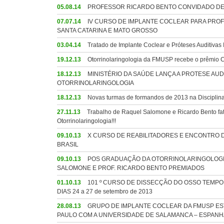
05.08.14
PROFESSOR RICARDO BENTO CONVIDADO DE 
07.07.14
IV CURSO DE IMPLANTE COCLEAR PARA PROF
SANTA CATARINA E MATO GROSSO
03.04.14
Tratado de Implante Coclear e Próteses Auditivas 
19.12.13
Otorrinolaringologia da FMUSP recebe o prêmi
18.12.13
MINISTÉRIO DA SAÚDE LANÇA A PROTESE AU
OTORRINOLARINGOLOGIA
18.12.13
Novas turmas de formandos de 2013 na Disciplina
27.11.13
Trabalho de Raquel Salomone e Ricardo Bento fatu
Otorrinolaringologia!!!
09.10.13
X CURSO DE REABILITADORES E ENCONTRO D
BRASIL
09.10.13
POS GRADUAÇÃO DA OTORRINOLARINGOLOGIA
SALOMONE E PROF. RICARDO BENTO PREMIADOS
01.10.13
101 º CURSO DE DISSECÇÃO DO OSSO TEMPO
DIAS 24 a 27 de setembro de 2013
28.08.13
GRUPO DE IMPLANTE COCLEAR DA FMUSP ES
PAULO COM A UNIVERSIDADE DE SALAMANCA – ESPANH