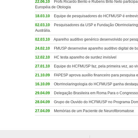
22.06.10
Profs Ricardo Bento e Rubens Brito Neto partici
Européia de Otologia
18.03.10
Equipe de pesquisadores do HCFMUSP é entrevist
02.03.10
Pesquisadores da USP e Fundação Otorrinolaringo
Austrália.
02.03.10
Aparelho auditivo genérico desenvolvido por pe
24.02.10
FMUSP desenvolve aparelho auditivo digital de ba
12.02.10
HC testa aparelho de surdez invisível
27.01.10
Equipe do HCFMUSP faz, pela primeira vez, ao viv
21.10.09
FAPESP aprova auxílio financeiro para pesquisa e
16.10.09
Otorrinolaringologia do HCFMUSP ganha destaque 
29.04.09
Delegação Brasileira em Roma Para o Congresso I
28.04.09
Grupo de Ouvido do HCFMUSP no Programa Domi
27.04.09
Memórias de um Paciente de Neurofibromatose