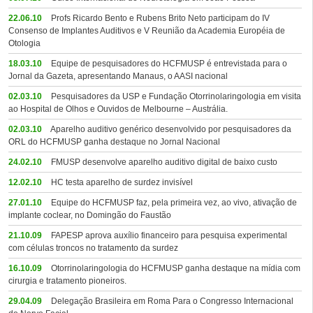
22.06.10
Profs Ricardo Bento e Rubens Brito Neto participam do IV
Consenso de Implantes Auditivos e V Reunião da Academia Européia de
Otologia
18.03.10
Equipe de pesquisadores do HCFMUSP é entrevistada para o
Jornal da Gazeta, apresentando Manaus, o AASI nacional
02.03.10
Pesquisadores da USP e Fundação Otorrinolaringologia em visita
ao Hospital de Olhos e Ouvidos de Melbourne – Austrália.
02.03.10
Aparelho auditivo genérico desenvolvido por pesquisadores da
ORL do HCFMUSP ganha destaque no Jornal Nacional
24.02.10
FMUSP desenvolve aparelho auditivo digital de baixo custo
12.02.10
HC testa aparelho de surdez invisível
27.01.10
Equipe do HCFMUSP faz, pela primeira vez, ao vivo, ativação de
implante coclear, no Domingão do Faustão
21.10.09
FAPESP aprova auxílio financeiro para pesquisa experimental
com células troncos no tratamento da surdez
16.10.09
Otorrinolaringologia do HCFMUSP ganha destaque na mídia com
cirurgia e tratamento pioneiros.
29.04.09
Delegação Brasileira em Roma Para o Congresso Internacional