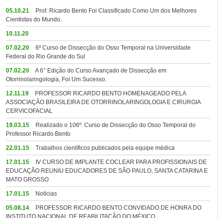
05.10.21
Prof. Ricardo Bento Foi Classificado Como Um dos Melhores
Cientistas do Mundo.
10.11.20
07.02.20
6º Curso de Dissecção do Osso Temporal na Universidade
Federal do Rio Grande do Sul
07.02.20
A 6° Edição do Curso Avançado de Dissecção em
Otorrinolaringologia, Foi Um Sucesso.
12.11.19
PROFESSOR RICARDO BENTO HOMENAGEADO PELA
ASSOCIAÇÃO BRASILEIRA DE OTORRINOLARINGOLOGIA E CIRURGIA
CERVICOFACIAL
19.03.15
Realizado o 106º. Curso de Dissecção do Osso Temporal do
Professor Ricardo Bento
22.01.15
Trabalhos científicos publicados pela equipe médica
17.01.15
IV CURSO DE IMPLANTE COCLEAR PARA PROFISSIONAIS DE
EDUCAÇÃO REUNIU EDUCADORES DE SÃO PAULO, SANTA CATARINA E
MATO GROSSO
17.01.15
Notícias
05.08.14
PROFESSOR RICARDO BENTO CONVIDADO DE HONRA DO
INSTITUTO NACIONAL DE REABILITAÇÃO DO MÉXICO