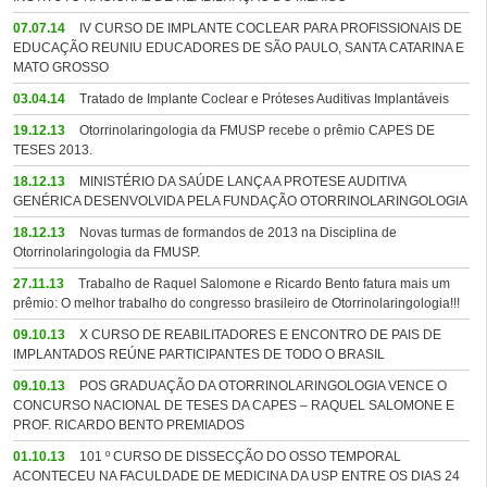
07.07.14
IV CURSO DE IMPLANTE COCLEAR PARA PROFISSIONAIS DE
EDUCAÇÃO REUNIU EDUCADORES DE SÃO PAULO, SANTA CATARINA E
MATO GROSSO
03.04.14
Tratado de Implante Coclear e Próteses Auditivas Implantáveis
19.12.13
Otorrinolaringologia da FMUSP recebe o prêmio CAPES DE
TESES 2013.
18.12.13
MINISTÉRIO DA SAÚDE LANÇA A PROTESE AUDITIVA
GENÉRICA DESENVOLVIDA PELA FUNDAÇÃO OTORRINOLARINGOLOGIA
18.12.13
Novas turmas de formandos de 2013 na Disciplina de
Otorrinolaringologia da FMUSP.
27.11.13
Trabalho de Raquel Salomone e Ricardo Bento fatura mais um
prêmio: O melhor trabalho do congresso brasileiro de Otorrinolaringologia!!!
09.10.13
X CURSO DE REABILITADORES E ENCONTRO DE PAIS DE
IMPLANTADOS REÚNE PARTICIPANTES DE TODO O BRASIL
09.10.13
POS GRADUAÇÃO DA OTORRINOLARINGOLOGIA VENCE O
CONCURSO NACIONAL DE TESES DA CAPES – RAQUEL SALOMONE E
PROF. RICARDO BENTO PREMIADOS
01.10.13
101 º CURSO DE DISSECÇÃO DO OSSO TEMPORAL
ACONTECEU NA FACULDADE DE MEDICINA DA USP ENTRE OS DIAS 24