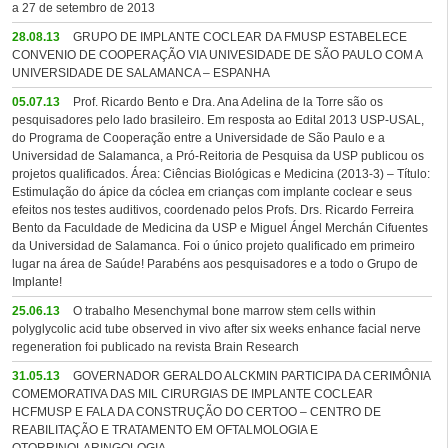
a 27 de setembro de 2013
28.08.13
GRUPO DE IMPLANTE COCLEAR DA FMUSP ESTABELECE
CONVENIO DE COOPERAÇÃO VIA UNIVESIDADE DE SÃO PAULO COM A
UNIVERSIDADE DE SALAMANCA – ESPANHA
05.07.13
Prof. Ricardo Bento e Dra. Ana Adelina de la Torre são os
pesquisadores pelo lado brasileiro. Em resposta ao Edital 2013 USP-USAL,
do Programa de Cooperação entre a Universidade de São Paulo e a
Universidad de Salamanca, a Pró-Reitoria de Pesquisa da USP publicou os
projetos qualificados. Área: Ciências Biológicas e Medicina (2013-3) – Título:
Estimulação do ápice da cóclea em crianças com implante coclear e seus
efeitos nos testes auditivos, coordenado pelos Profs. Drs. Ricardo Ferreira
Bento da Faculdade de Medicina da USP e Miguel Ángel Merchán Cifuentes
da Universidad de Salamanca. Foi o único projeto qualificado em primeiro
lugar na área de Saúde! Parabéns aos pesquisadores e a todo o Grupo de
Implante!
25.06.13
O trabalho Mesenchymal bone marrow stem cells within
polyglycolic acid tube observed in vivo after six weeks enhance facial nerve
regeneration foi publicado na revista Brain Research
31.05.13
GOVERNADOR GERALDO ALCKMIN PARTICIPA DA CERIMÔNIA
COMEMORATIVA DAS MIL CIRURGIAS DE IMPLANTE COCLEAR
HCFMUSP E FALA DA CONSTRUÇÃO DO CERTOO – CENTRO DE
REABILITAÇÃO E TRATAMENTO EM OFTALMOLOGIA E