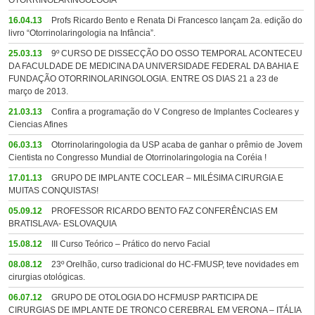
OTORRINOLARINGOLOGIA
16.04.13
Profs Ricardo Bento e Renata Di Francesco lançam 2a. edição do
livro “Otorrinolaringologia na Infância”.
25.03.13
9º CURSO DE DISSECÇÃO DO OSSO TEMPORAL ACONTECEU
DA FACULDADE DE MEDICINA DA UNIVERSIDADE FEDERAL DA BAHIA E
FUNDAÇÃO OTORRINOLARINGOLOGIA. ENTRE OS DIAS 21 a 23 de
março de 2013.
21.03.13
Confira a programação do V Congreso de Implantes Cocleares y
Ciencias Afines
06.03.13
Otorrinolaringologia da USP acaba de ganhar o prêmio de Jovem
Cientista no Congresso Mundial de Otorrinolaringologia na Coréia !
17.01.13
GRUPO DE IMPLANTE COCLEAR – MILÉSIMA CIRURGIA E
MUITAS CONQUISTAS!
05.09.12
PROFESSOR RICARDO BENTO FAZ CONFERÊNCIAS EM
BRATISLAVA- ESLOVAQUIA
15.08.12
III Curso Teórico – Prático do nervo Facial
08.08.12
23º Orelhão, curso tradicional do HC-FMUSP, teve novidades em
cirurgias otológicas.
06.07.12
GRUPO DE OTOLOGIA DO HCFMUSP PARTICIPA DE
CIRURGIAS DE IMPLANTE DE TRONCO CEREBRAL EM VERONA – ITÁLIA