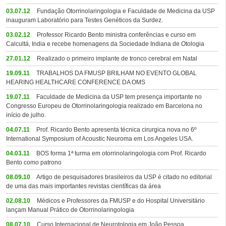
03.07.12
Fundação Otorrinolaringologia e Faculdade de Medicina da USP
inauguram Laboratório para Testes Genéticos da Surdez.
03.02.12
Professor Ricardo Bento ministra conferências e curso em
Calcultá, India e recebe homenagens da Sociedade Indiana de Otologia
27.01.12
Realizado o primeiro implante de tronco cerebral em Natal
19.09.11
TRABALHOS DA FMUSP BRILHAM NO EVENTO GLOBAL
HEARING HEALTHCARE CONFERENCE DA OMS
19.07.11
Faculdade de Medicina da USP tem presença importante no
Congresso Europeu de Otorrinolaringologia realizado em Barcelona no
início de julho.
04.07.11
Prof. Ricardo Bento apresenta técnica cirurgica nova no 6º
International Symposium of Acoustic Neuroma em Los Angeles USA.
04.03.11
BOS forma 1ª turma em otorrinolaringologia com Prof. Ricardo
Bento como patrono
08.09.10
Artigo de pesquisadores brasileiros da USP é citado no editorial
de uma das mais importantes revistas científicas da área
02.08.10
Médicos e Professores da FMUSP e do Hospital Universitário
lançam Manual Prático de Otorrinolaringologia
08.07.10
Curso Internacional de Neurotologia em João Pessoa