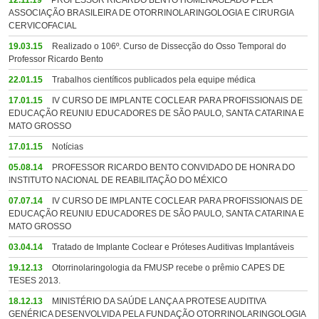
12.11.19
PROFESSOR RICARDO BENTO HOMENAGEADO PELA
ASSOCIAÇÃO BRASILEIRA DE OTORRINOLARINGOLOGIA E CIRURGIA
CERVICOFACIAL
19.03.15
Realizado o 106º. Curso de Dissecção do Osso Temporal do
Professor Ricardo Bento
22.01.15
Trabalhos científicos publicados pela equipe médica
17.01.15
IV CURSO DE IMPLANTE COCLEAR PARA PROFISSIONAIS DE
EDUCAÇÃO REUNIU EDUCADORES DE SÃO PAULO, SANTA CATARINA E
MATO GROSSO
17.01.15
Notícias
05.08.14
PROFESSOR RICARDO BENTO CONVIDADO DE HONRA DO
INSTITUTO NACIONAL DE REABILITAÇÃO DO MÉXICO
07.07.14
IV CURSO DE IMPLANTE COCLEAR PARA PROFISSIONAIS DE
EDUCAÇÃO REUNIU EDUCADORES DE SÃO PAULO, SANTA CATARINA E
MATO GROSSO
03.04.14
Tratado de Implante Coclear e Próteses Auditivas Implantáveis
19.12.13
Otorrinolaringologia da FMUSP recebe o prêmio CAPES DE
TESES 2013.
18.12.13
MINISTÉRIO DA SAÚDE LANÇA A PROTESE AUDITIVA
GENÉRICA DESENVOLVIDA PELA FUNDAÇÃO OTORRINOLARINGOLOGIA