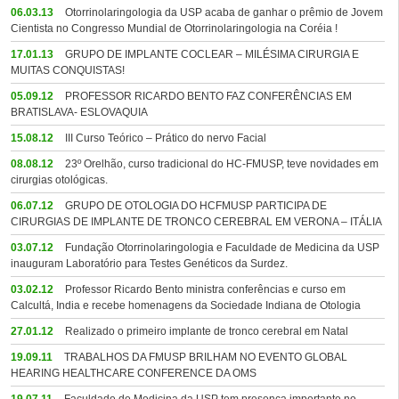
06.03.13
Otorrinolaringologia da USP acaba de ganhar o prêmio de Jovem
Cientista no Congresso Mundial de Otorrinolaringologia na Coréia !
17.01.13
GRUPO DE IMPLANTE COCLEAR – MILÉSIMA CIRURGIA E
MUITAS CONQUISTAS!
05.09.12
PROFESSOR RICARDO BENTO FAZ CONFERÊNCIAS EM
BRATISLAVA- ESLOVAQUIA
15.08.12
III Curso Teórico – Prático do nervo Facial
08.08.12
23º Orelhão, curso tradicional do HC-FMUSP, teve novidades em
cirurgias otológicas.
06.07.12
GRUPO DE OTOLOGIA DO HCFMUSP PARTICIPA DE
CIRURGIAS DE IMPLANTE DE TRONCO CEREBRAL EM VERONA – ITÁLIA
03.07.12
Fundação Otorrinolaringologia e Faculdade de Medicina da USP
inauguram Laboratório para Testes Genéticos da Surdez.
03.02.12
Professor Ricardo Bento ministra conferências e curso em
Calcultá, India e recebe homenagens da Sociedade Indiana de Otologia
27.01.12
Realizado o primeiro implante de tronco cerebral em Natal
19.09.11
TRABALHOS DA FMUSP BRILHAM NO EVENTO GLOBAL
HEARING HEALTHCARE CONFERENCE DA OMS