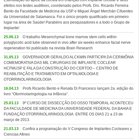
Estimulação do ápice da cóclea em crianças com implante coclear e seus
efeitos nos testes auditivos, coordenado pelos Profs. Drs. Ricardo Ferreira
Bento da Faculdade de Medicina da USP e Miguel Ángel Merchán Cifuentes
da Universidad de Salamanca. Foi o único projeto qualificado em primeiro
lugar na área de Saúde! Parabéns aos pesquisadores e a todo o Grupo de
Implante!
25.06.13
O trabalho Mesenchymal bone marrow stem cells within
polyglycolic acid tube observed in vivo after six weeks enhance facial nerve
regeneration foi publicado na revista Brain Research
31.05.13
GOVERNADOR GERALDO ALCKMIN PARTICIPA DA CERIMÔNIA
COMEMORATIVA DAS MIL CIRURGIAS DE IMPLANTE COCLEAR
HCFMUSP E FALA DA CONSTRUÇÃO DO CERTOO – CENTRO DE
REABILITAÇÃO E TRATAMENTO EM OFTALMOLOGIA E
OTORRINOLARINGOLOGIA
16.04.13
Profs Ricardo Bento e Renata Di Francesco lançam 2a. edição do
livro “Otorrinolaringologia na Infância”.
25.03.13
9º CURSO DE DISSECÇÃO DO OSSO TEMPORAL ACONTECEU
DA FACULDADE DE MEDICINA DA UNIVERSIDADE FEDERAL DA BAHIA E
FUNDAÇÃO OTORRINOLARINGOLOGIA. ENTRE OS DIAS 21 a 23 de
março de 2013.
21.03.13
Confira a programação do V Congreso de Implantes Cocleares y
Ciencias Afines