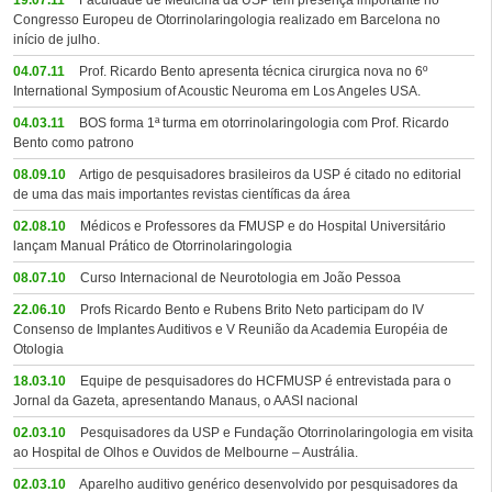
19.07.11
Faculdade de Medicina da USP tem presença importante no
Congresso Europeu de Otorrinolaringologia realizado em Barcelona no
início de julho.
04.07.11
Prof. Ricardo Bento apresenta técnica cirurgica nova no 6º
International Symposium of Acoustic Neuroma em Los Angeles USA.
04.03.11
BOS forma 1ª turma em otorrinolaringologia com Prof. Ricardo
Bento como patrono
08.09.10
Artigo de pesquisadores brasileiros da USP é citado no editorial
de uma das mais importantes revistas científicas da área
02.08.10
Médicos e Professores da FMUSP e do Hospital Universitário
lançam Manual Prático de Otorrinolaringologia
08.07.10
Curso Internacional de Neurotologia em João Pessoa
22.06.10
Profs Ricardo Bento e Rubens Brito Neto participam do IV
Consenso de Implantes Auditivos e V Reunião da Academia Européia de
Otologia
18.03.10
Equipe de pesquisadores do HCFMUSP é entrevistada para o
Jornal da Gazeta, apresentando Manaus, o AASI nacional
02.03.10
Pesquisadores da USP e Fundação Otorrinolaringologia em visita
ao Hospital de Olhos e Ouvidos de Melbourne – Austrália.
02.03.10
Aparelho auditivo genérico desenvolvido por pesquisadores da