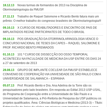
18.12.13
Novas turmas de formandos de 2013 na Disciplina de
Otorrinolaringologia da FMUSP.
27.11.13
Trabalho de Raquel Salomone e Ricardo Bento fatura mais um
prêmio: O melhor trabalho do congresso brasileiro de Otorrinolaringologia!!!
09.10.13
X CURSO DE REABILITADORES E ENCONTRO DE PAIS DE
IMPLANTADOS REÚNE PARTICIPANTES DE TODO O BRASIL
09.10.13
POS GRADUAÇÃO DA OTORRINOLARINGOLOGIA VENCE O
CONCURSO NACIONAL DE TESES DA CAPES – RAQUEL SALOMONE E
PROF. RICARDO BENTO PREMIADOS
01.10.13
101 º CURSO DE DISSECÇÃO DO OSSO TEMPORAL
ACONTECEU NA FACULDADE DE MEDICINA DA USP ENTRE OS DIAS 24
a 27 de setembro de 2013
28.08.13
GRUPO DE IMPLANTE COCLEAR DA FMUSP ESTABELECE
CONVENIO DE COOPERAÇÃO VIA UNIVESIDADE DE SÃO PAULO COM A
UNIVERSIDADE DE SALAMANCA – ESPANHA
05.07.13
Prof. Ricardo Bento e Dra. Ana Adelina de la Torre são os
pesquisadores pelo lado brasileiro. Em resposta ao Edital 2013 USP-USAL,
do Programa de Cooperação entre a Universidade de São Paulo e a
Universidad de Salamanca, a Pró-Reitoria de Pesquisa da USP publicou os
projetos qualificados. Área: Ciências Biológicas e Medicina (2013-3) – Título: