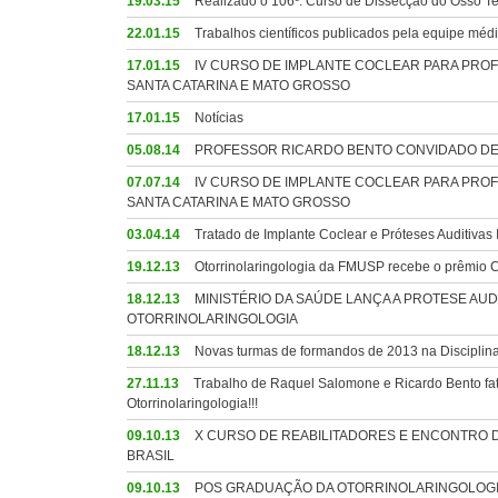
19.03.15
Realizado o 106º. Curso de Dissecção do Osso Te
22.01.15
Trabalhos científicos publicados pela equipe méd
17.01.15
IV CURSO DE IMPLANTE COCLEAR PARA PROF
SANTA CATARINA E MATO GROSSO
17.01.15
Notícias
05.08.14
PROFESSOR RICARDO BENTO CONVIDADO DE 
07.07.14
IV CURSO DE IMPLANTE COCLEAR PARA PROF
SANTA CATARINA E MATO GROSSO
03.04.14
Tratado de Implante Coclear e Próteses Auditivas 
19.12.13
Otorrinolaringologia da FMUSP recebe o prêmi
18.12.13
MINISTÉRIO DA SAÚDE LANÇA A PROTESE AU
OTORRINOLARINGOLOGIA
18.12.13
Novas turmas de formandos de 2013 na Disciplina
27.11.13
Trabalho de Raquel Salomone e Ricardo Bento fatu
Otorrinolaringologia!!!
09.10.13
X CURSO DE REABILITADORES E ENCONTRO D
BRASIL
09.10.13
POS GRADUAÇÃO DA OTORRINOLARINGOLOGIA