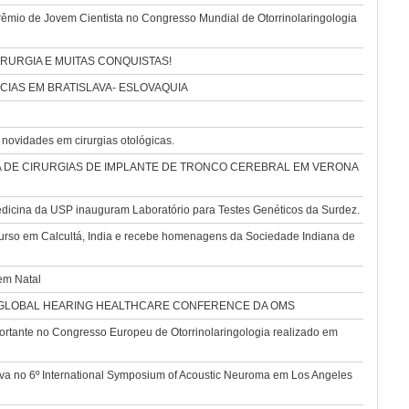
êmio de Jovem Cientista no Congresso Mundial de Otorrinolaringologia
RURGIA E MUITAS CONQUISTAS!
IAS EM BRATISLAVA- ESLOVAQUIA
novidades em cirurgias otológicas.
 DE CIRURGIAS DE IMPLANTE DE TRONCO CEREBRAL EM VERONA
dicina da USP inauguram Laboratório para Testes Genéticos da Surdez.
curso em Calcultá, India e recebe homenagens da Sociedade Indiana de
em Natal
 GLOBAL HEARING HEALTHCARE CONFERENCE DA OMS
tante no Congresso Europeu de Otorrinolaringologia realizado em
nova no 6º International Symposium of Acoustic Neuroma em Los Angeles