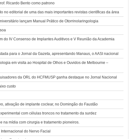
rof. Ricardo Bento como patrono
o no editorial de uma das mais importantes revistas científicas da área
versitário lançam Manual Prático de Otorrinolaringologia
ssoa
pam do IV Consenso de Implantes Auditivos e V Reunião da Academia
ada para o Jornal da Gazeta, apresentando Manaus, o AASI nacional
logia em visita ao Hospital de Olhos e Ouvidos de Melbourne –
squisadores da ORL do HCFMUSP ganha destaque no Jornal Nacional
ixo custo
o, ativação de implante coclear, no Domingão do Faustão
xperimental com células troncos no tratamento da surdez
na mídia com cirurgia e tratamento pioneiros.
nternacional do Nervo Facial