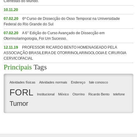
Cientistas do Mundo.
10.11.20
07.02.20
6º Curso de Dissecção do Osso Temporal na Universidade
Federal do Rio Grande do Sul
07.02.20
A 6° Edição do Curso Avançado de Dissecção em
Otorrinolaringologia, Foi Um Sucesso.
12.11.19
PROFESSOR RICARDO BENTO HOMENAGEADO PELA
ASSOCIAÇÃO BRASILEIRA DE OTORRINOLARINGOLOGIA E CIRURGIA
CERVICOFACIAL
Principais
Tags
Atividades físicas
Atividades normais
Endereço
fale conosco
FORL
Institucional
México
Otorrino
Ricardo Bento
telefone
Tumor