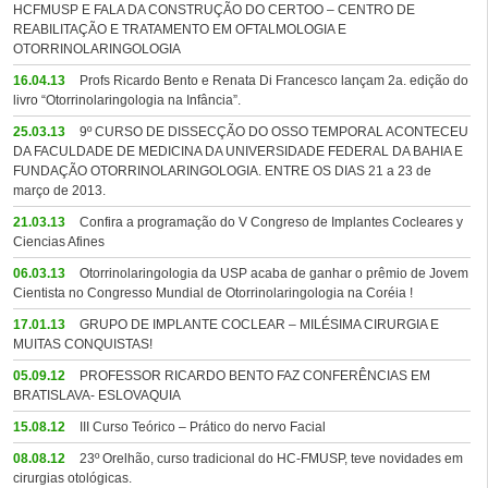
HCFMUSP E FALA DA CONSTRUÇÃO DO CERTOO – CENTRO DE
REABILITAÇÃO E TRATAMENTO EM OFTALMOLOGIA E
OTORRINOLARINGOLOGIA
16.04.13
Profs Ricardo Bento e Renata Di Francesco lançam 2a. edição do
livro “Otorrinolaringologia na Infância”.
25.03.13
9º CURSO DE DISSECÇÃO DO OSSO TEMPORAL ACONTECEU
DA FACULDADE DE MEDICINA DA UNIVERSIDADE FEDERAL DA BAHIA E
FUNDAÇÃO OTORRINOLARINGOLOGIA. ENTRE OS DIAS 21 a 23 de
março de 2013.
21.03.13
Confira a programação do V Congreso de Implantes Cocleares y
Ciencias Afines
06.03.13
Otorrinolaringologia da USP acaba de ganhar o prêmio de Jovem
Cientista no Congresso Mundial de Otorrinolaringologia na Coréia !
17.01.13
GRUPO DE IMPLANTE COCLEAR – MILÉSIMA CIRURGIA E
MUITAS CONQUISTAS!
05.09.12
PROFESSOR RICARDO BENTO FAZ CONFERÊNCIAS EM
BRATISLAVA- ESLOVAQUIA
15.08.12
III Curso Teórico – Prático do nervo Facial
08.08.12
23º Orelhão, curso tradicional do HC-FMUSP, teve novidades em
cirurgias otológicas.