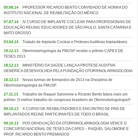
05.08.14
PROFESSOR RICARDO BENTO CONVIDADO DE HONRA DO
INSTITUTO NACIONAL DE REABILITAÇÃO DO MÉXICO
07.07.14
IV CURSO DE IMPLANTE COCLEAR PARA PROFISSIONAIS DE
EDUCAÇÃO REUNIU EDUCADORES DE SÃO PAULO, SANTA CATARINA E
MATO GROSSO
03.04.14
Tratado de Implante Coclear e Próteses Auditivas Implantáveis
19.12.13
Otorrinolaringologia da FMUSP recebe o prêmio CAPES DE
TESES 2013.
18.12.13
MINISTÉRIO DA SAÚDE LANÇA A PROTESE AUDITIVA
GENÉRICA DESENVOLVIDA PELA FUNDAÇÃO OTORRINOLARINGOLOGIA
18.12.13
Novas turmas de formandos de 2013 na Disciplina de
Otorrinolaringologia da FMUSP.
27.11.13
Trabalho de Raquel Salomone e Ricardo Bento fatura mais um
prêmio: O melhor trabalho do congresso brasileiro de Otorrinolaringologia!!!
09.10.13
X CURSO DE REABILITADORES E ENCONTRO DE PAIS DE
IMPLANTADOS REÚNE PARTICIPANTES DE TODO O BRASIL
09.10.13
POS GRADUAÇÃO DA OTORRINOLARINGOLOGIA VENCE O
CONCURSO NACIONAL DE TESES DA CAPES – RAQUEL SALOMONE E
PROF. RICARDO BENTO PREMIADOS