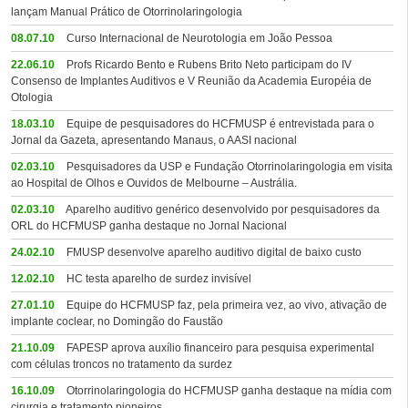
lançam Manual Prático de Otorrinolaringologia
08.07.10
Curso Internacional de Neurotologia em João Pessoa
22.06.10
Profs Ricardo Bento e Rubens Brito Neto participam do IV
Consenso de Implantes Auditivos e V Reunião da Academia Européia de
Otologia
18.03.10
Equipe de pesquisadores do HCFMUSP é entrevistada para o
Jornal da Gazeta, apresentando Manaus, o AASI nacional
02.03.10
Pesquisadores da USP e Fundação Otorrinolaringologia em visita
ao Hospital de Olhos e Ouvidos de Melbourne – Austrália.
02.03.10
Aparelho auditivo genérico desenvolvido por pesquisadores da
ORL do HCFMUSP ganha destaque no Jornal Nacional
24.02.10
FMUSP desenvolve aparelho auditivo digital de baixo custo
12.02.10
HC testa aparelho de surdez invisível
27.01.10
Equipe do HCFMUSP faz, pela primeira vez, ao vivo, ativação de
implante coclear, no Domingão do Faustão
21.10.09
FAPESP aprova auxílio financeiro para pesquisa experimental
com células troncos no tratamento da surdez
16.10.09
Otorrinolaringologia do HCFMUSP ganha destaque na mídia com
cirurgia e tratamento pioneiros.