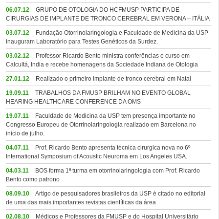
06.07.12
GRUPO DE OTOLOGIA DO HCFMUSP PARTICIPA DE
CIRURGIAS DE IMPLANTE DE TRONCO CEREBRAL EM VERONA – ITÁLIA
03.07.12
Fundação Otorrinolaringologia e Faculdade de Medicina da USP
inauguram Laboratório para Testes Genéticos da Surdez.
03.02.12
Professor Ricardo Bento ministra conferências e curso em
Calcultá, India e recebe homenagens da Sociedade Indiana de Otologia
27.01.12
Realizado o primeiro implante de tronco cerebral em Natal
19.09.11
TRABALHOS DA FMUSP BRILHAM NO EVENTO GLOBAL
HEARING HEALTHCARE CONFERENCE DA OMS
19.07.11
Faculdade de Medicina da USP tem presença importante no
Congresso Europeu de Otorrinolaringologia realizado em Barcelona no
início de julho.
04.07.11
Prof. Ricardo Bento apresenta técnica cirurgica nova no 6º
International Symposium of Acoustic Neuroma em Los Angeles USA.
04.03.11
BOS forma 1ª turma em otorrinolaringologia com Prof. Ricardo
Bento como patrono
08.09.10
Artigo de pesquisadores brasileiros da USP é citado no editorial
de uma das mais importantes revistas científicas da área
02.08.10
Médicos e Professores da FMUSP e do Hospital Universitário