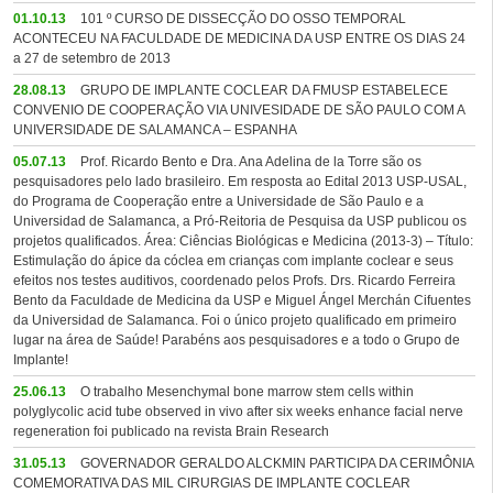
01.10.13
101 º CURSO DE DISSECÇÃO DO OSSO TEMPORAL
ACONTECEU NA FACULDADE DE MEDICINA DA USP ENTRE OS DIAS 24
a 27 de setembro de 2013
28.08.13
GRUPO DE IMPLANTE COCLEAR DA FMUSP ESTABELECE
CONVENIO DE COOPERAÇÃO VIA UNIVESIDADE DE SÃO PAULO COM A
UNIVERSIDADE DE SALAMANCA – ESPANHA
05.07.13
Prof. Ricardo Bento e Dra. Ana Adelina de la Torre são os
pesquisadores pelo lado brasileiro. Em resposta ao Edital 2013 USP-USAL,
do Programa de Cooperação entre a Universidade de São Paulo e a
Universidad de Salamanca, a Pró-Reitoria de Pesquisa da USP publicou os
projetos qualificados. Área: Ciências Biológicas e Medicina (2013-3) – Título:
Estimulação do ápice da cóclea em crianças com implante coclear e seus
efeitos nos testes auditivos, coordenado pelos Profs. Drs. Ricardo Ferreira
Bento da Faculdade de Medicina da USP e Miguel Ángel Merchán Cifuentes
da Universidad de Salamanca. Foi o único projeto qualificado em primeiro
lugar na área de Saúde! Parabéns aos pesquisadores e a todo o Grupo de
Implante!
25.06.13
O trabalho Mesenchymal bone marrow stem cells within
polyglycolic acid tube observed in vivo after six weeks enhance facial nerve
regeneration foi publicado na revista Brain Research
31.05.13
GOVERNADOR GERALDO ALCKMIN PARTICIPA DA CERIMÔNIA
COMEMORATIVA DAS MIL CIRURGIAS DE IMPLANTE COCLEAR