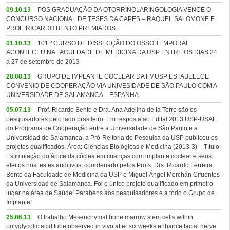
09.10.13
POS GRADUAÇÃO DA OTORRINOLARINGOLOGIA VENCE O
CONCURSO NACIONAL DE TESES DA CAPES – RAQUEL SALOMONE E
PROF. RICARDO BENTO PREMIADOS
01.10.13
101 º CURSO DE DISSECÇÃO DO OSSO TEMPORAL
ACONTECEU NA FACULDADE DE MEDICINA DA USP ENTRE OS DIAS 24
a 27 de setembro de 2013
28.08.13
GRUPO DE IMPLANTE COCLEAR DA FMUSP ESTABELECE
CONVENIO DE COOPERAÇÃO VIA UNIVESIDADE DE SÃO PAULO COM A
UNIVERSIDADE DE SALAMANCA – ESPANHA
05.07.13
Prof. Ricardo Bento e Dra. Ana Adelina de la Torre são os
pesquisadores pelo lado brasileiro. Em resposta ao Edital 2013 USP-USAL,
do Programa de Cooperação entre a Universidade de São Paulo e a
Universidad de Salamanca, a Pró-Reitoria de Pesquisa da USP publicou os
projetos qualificados. Área: Ciências Biológicas e Medicina (2013-3) – Título:
Estimulação do ápice da cóclea em crianças com implante coclear e seus
efeitos nos testes auditivos, coordenado pelos Profs. Drs. Ricardo Ferreira
Bento da Faculdade de Medicina da USP e Miguel Ángel Merchán Cifuentes
da Universidad de Salamanca. Foi o único projeto qualificado em primeiro
lugar na área de Saúde! Parabéns aos pesquisadores e a todo o Grupo de
Implante!
25.06.13
O trabalho Mesenchymal bone marrow stem cells within
polyglycolic acid tube observed in vivo after six weeks enhance facial nerve