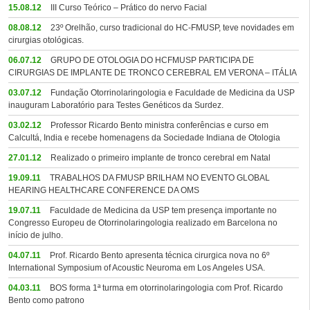
15.08.12
III Curso Teórico – Prático do nervo Facial
08.08.12
23º Orelhão, curso tradicional do HC-FMUSP, teve novidades em
cirurgias otológicas.
06.07.12
GRUPO DE OTOLOGIA DO HCFMUSP PARTICIPA DE
CIRURGIAS DE IMPLANTE DE TRONCO CEREBRAL EM VERONA – ITÁLIA
03.07.12
Fundação Otorrinolaringologia e Faculdade de Medicina da USP
inauguram Laboratório para Testes Genéticos da Surdez.
03.02.12
Professor Ricardo Bento ministra conferências e curso em
Calcultá, India e recebe homenagens da Sociedade Indiana de Otologia
27.01.12
Realizado o primeiro implante de tronco cerebral em Natal
19.09.11
TRABALHOS DA FMUSP BRILHAM NO EVENTO GLOBAL
HEARING HEALTHCARE CONFERENCE DA OMS
19.07.11
Faculdade de Medicina da USP tem presença importante no
Congresso Europeu de Otorrinolaringologia realizado em Barcelona no
início de julho.
04.07.11
Prof. Ricardo Bento apresenta técnica cirurgica nova no 6º
International Symposium of Acoustic Neuroma em Los Angeles USA.
04.03.11
BOS forma 1ª turma em otorrinolaringologia com Prof. Ricardo
Bento como patrono