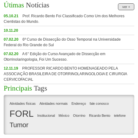
Útimas
Notícias
ver +
05.10.21
Prof. Ricardo Bento Foi Classificado Como Um dos Melhores
Cientistas do Mundo.
10.11.20
07.02.20
6º Curso de Dissecção do Osso Temporal na Universidade
Federal do Rio Grande do Sul
07.02.20
A 6° Edição do Curso Avançado de Dissecção em
Otorrinolaringologia, Foi Um Sucesso.
12.11.19
PROFESSOR RICARDO BENTO HOMENAGEADO PELA
ASSOCIAÇÃO BRASILEIRA DE OTORRINOLARINGOLOGIA E CIRURGIA
CERVICOFACIAL
Principais
Tags
Atividades físicas
Atividades normais
Endereço
fale conosco
FORL
Institucional
México
Otorrino
Ricardo Bento
telefone
Tumor