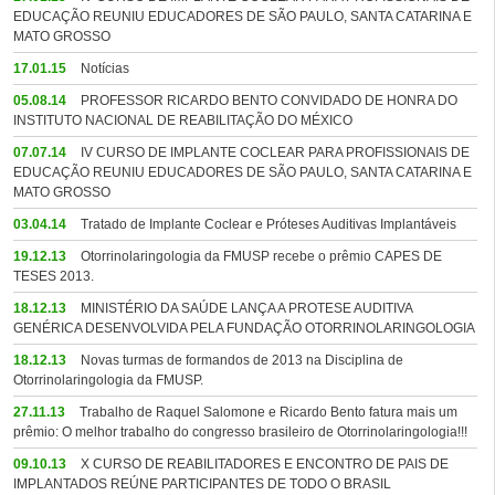
EDUCAÇÃO REUNIU EDUCADORES DE SÃO PAULO, SANTA CATARINA E
MATO GROSSO
17.01.15
Notícias
05.08.14
PROFESSOR RICARDO BENTO CONVIDADO DE HONRA DO
INSTITUTO NACIONAL DE REABILITAÇÃO DO MÉXICO
07.07.14
IV CURSO DE IMPLANTE COCLEAR PARA PROFISSIONAIS DE
EDUCAÇÃO REUNIU EDUCADORES DE SÃO PAULO, SANTA CATARINA E
MATO GROSSO
03.04.14
Tratado de Implante Coclear e Próteses Auditivas Implantáveis
19.12.13
Otorrinolaringologia da FMUSP recebe o prêmio CAPES DE
TESES 2013.
18.12.13
MINISTÉRIO DA SAÚDE LANÇA A PROTESE AUDITIVA
GENÉRICA DESENVOLVIDA PELA FUNDAÇÃO OTORRINOLARINGOLOGIA
18.12.13
Novas turmas de formandos de 2013 na Disciplina de
Otorrinolaringologia da FMUSP.
27.11.13
Trabalho de Raquel Salomone e Ricardo Bento fatura mais um
prêmio: O melhor trabalho do congresso brasileiro de Otorrinolaringologia!!!
09.10.13
X CURSO DE REABILITADORES E ENCONTRO DE PAIS DE
IMPLANTADOS REÚNE PARTICIPANTES DE TODO O BRASIL