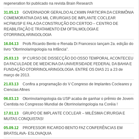
regeneration foi publicado na revista Brain Research
31.05.13
GOVERNADOR GERALDO ALCKMIN PARTICIPA DA CERIMÔNIA
COMEMORATIVA DAS MIL CIRURGIAS DE IMPLANTE COCLEAR
HCFMUSP E FALA DA CONSTRUÇÃO DO CERTOO – CENTRO DE
REABILITAÇÃO E TRATAMENTO EM OFTALMOLOGIA E
OTORRINOLARINGOLOGIA
16.04.13
Profs Ricardo Bento e Renata Di Francesco lançam 2a. edição do
livro “Otorrinolaringologia na Infância”.
25.03.13
9º CURSO DE DISSECÇÃO DO OSSO TEMPORAL ACONTECEU
DA FACULDADE DE MEDICINA DA UNIVERSIDADE FEDERAL DA BAHIA E
FUNDAÇÃO OTORRINOLARINGOLOGIA. ENTRE OS DIAS 21 a 23 de
março de 2013.
21.03.13
Confira a programação do V Congreso de Implantes Cocleares y
Ciencias Afines
06.03.13
Otorrinolaringologia da USP acaba de ganhar o prêmio de Jovem
Cientista no Congresso Mundial de Otorrinolaringologia na Coréia !
17.01.13
GRUPO DE IMPLANTE COCLEAR – MILÉSIMA CIRURGIA E
MUITAS CONQUISTAS!
05.09.12
PROFESSOR RICARDO BENTO FAZ CONFERÊNCIAS EM
BRATISLAVA- ESLOVAQUIA