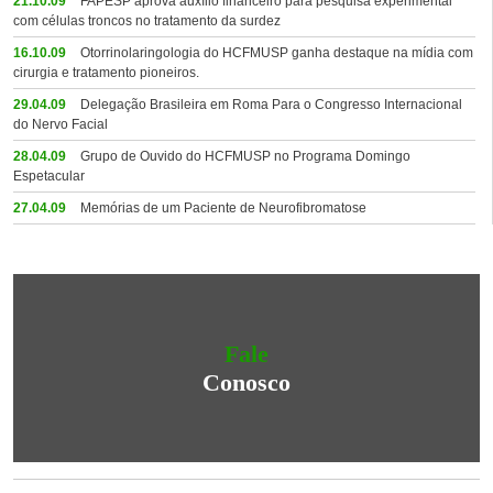
21.10.09
FAPESP aprova auxílio financeiro para pesquisa experimental
com células troncos no tratamento da surdez
16.10.09
Otorrinolaringologia do HCFMUSP ganha destaque na mídia com
cirurgia e tratamento pioneiros.
29.04.09
Delegação Brasileira em Roma Para o Congresso Internacional
do Nervo Facial
28.04.09
Grupo de Ouvido do HCFMUSP no Programa Domingo
Espetacular
27.04.09
Memórias de um Paciente de Neurofibromatose
Fale
Conosco