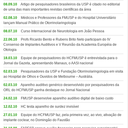
08.09.10
Artigo de pesquisadores brasileiros da USP é citado no editorial
de uma das mais importantes revistas científicas da área
02.08.10
Médicos e Professores da FMUSP e do Hospital Universitário
lançam Manual Prático de Otorrinolaringologia
08.07.10
Curso Internacional de Neurotologia em João Pessoa
22.06.10
Profs Ricardo Bento e Rubens Brito Neto participam do IV
Consenso de Implantes Auditivos e V Reunião da Academia Européia de
Otologia
18.03.10
Equipe de pesquisadores do HCFMUSP é entrevistada para o
Jornal da Gazeta, apresentando Manaus, o AASI nacional
02.03.10
Pesquisadores da USP e Fundação Otorrinolaringologia em visita
ao Hospital de Olhos e Ouvidos de Melbourne – Austrália.
02.03.10
Aparelho auditivo genérico desenvolvido por pesquisadores da
ORL do HCFMUSP ganha destaque no Jornal Nacional
24.02.10
FMUSP desenvolve aparelho auditivo digital de baixo custo
12.02.10
HC testa aparelho de surdez invisível
27.01.10
Equipe do HCFMUSP faz, pela primeira vez, ao vivo, ativação de
implante coclear, no Domingão do Faustão